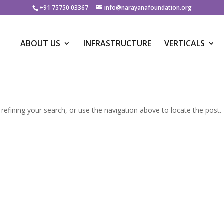
+91 75750 03367
info@narayanafoundation.org
ABOUT US
INFRASTRUCTURE
VERTICALS
efining your search, or use the navigation above to locate the post.