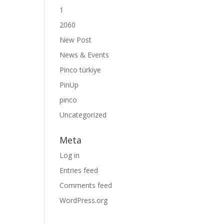
1
2060
New Post
News & Events
Pinco türkiye
PinUp
pınco
Uncategorized
Meta
Log in
Entries feed
Comments feed
WordPress.org