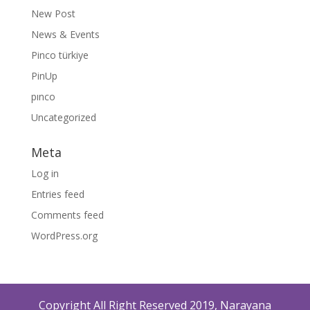
New Post
News & Events
Pinco türkiye
PinUp
pınco
Uncategorized
Meta
Log in
Entries feed
Comments feed
WordPress.org
Copyright All Right Reserved 2019, Narayana