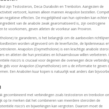
rol zijn Testosteron, Deca-Durabolin en Trenbolon. Aangezien de
e activiteit vertoont, kunnen alleen mannen Anapolon bestellen. Compe
an negatieve effecten. De mogelijkheid van hun optreden kan echter 
 ingrediënt van de anabole zwak gearomatiseerd is, zijn oestrogene
n te voorkomen, geven atleten de voorkeur aan Proviron.
olone) te garanderen, is het belangrijk om de aanbevolen richtlijne
bloedtesten worden uitgevoerd om de leverfunctie, de lipideniveaus e
controleren. Anapolon (Oxymetholone) is een krachtige anabole stero
rs en atleten die hun prestaties en lichaamsbouw willen verbeteren.
entiële risico’s is cruciaal voor degenen die overwegen deze verbindin
reide gids voor Anapolon (Oxymetholone) om u de informatie te geven 
men. Een Anabolen kuur kopen is natuurlijk wat anders dan bijvoorb
n
vaak gecombineerd met verbindingen zoals testosteron en trenbolon o
ijk op te merken dat het combineren van meerdere steroïden de
otentiële risico’s en bijwerkingen kan vergroten. Daarom moet de