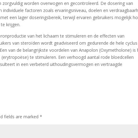
en zorgvuldig worden overwogen en gecontroleerd. De dosering van
individuele factoren zoals ervaringsniveau, doelen en verdraagbaar
met een lager doseringsbereik, terwijl ervaren gebruikers mogelijk h
e krijgen.
eronproductie van het lichaam te stimuleren en de effecten van
uikers van steroïden wordt geadviseerd om gedurende de hele cyclus
 Een van de belangrijkste voordelen van Anapolon (Oxymetholone) is 
(erytropoëse) te stimuleren. Een verhoogd aantal rode bloedcellen
sulteert in een verbeterd uithoudingsvermogen en vertraagde
ed fields are marked
*