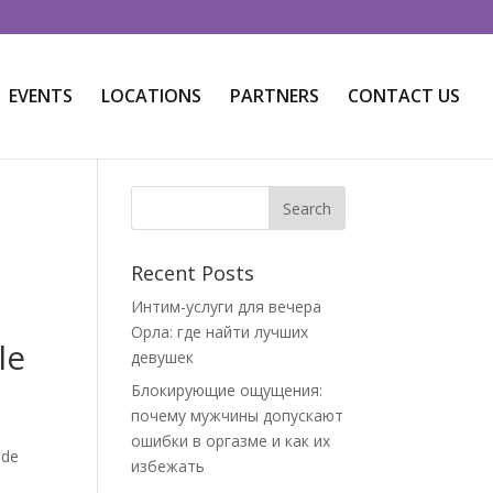
EVENTS
LOCATIONS
PARTNERS
CONTACT US
Recent Posts
Интим-услуги для вечера
Орла: где найти лучших
le
девушек
Блокирующие ощущения:
почему мужчины допускают
ошибки в оргазме и как их
 de
избежать