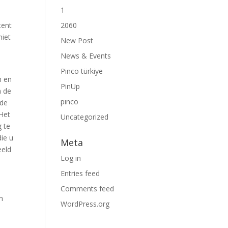
1
tent
2060
niet
New Post
News & Events
Pinco türkiye
n en
PinUp
n de
pınco
ïde
 Het
Uncategorized
g te
die u
Meta
eeld
Log in
Entries feed
Comments feed
m
WordPress.org