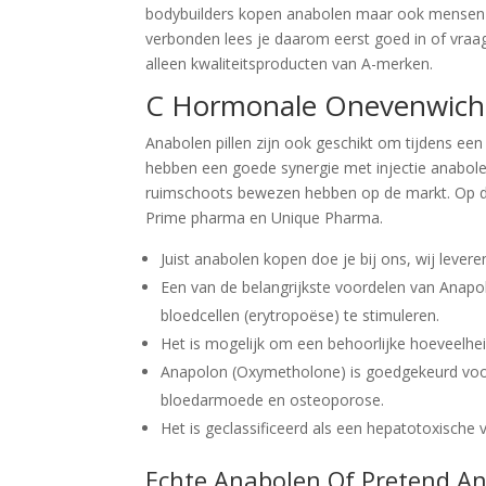
bodybuilders kopen anabolen maar ook mensen die
verbonden lees je daarom eerst goed in of vraag 
alleen kwaliteitsproducten van A-merken.
C Hormonale Onevenwich
Anabolen pillen zijn ook geschikt om tijdens ee
hebben een goede synergie met injectie anabolen
ruimschoots bewezen hebben op de markt. Op di
Prime pharma en Unique Pharma.
Juist anabolen kopen doe je bij ons, wij lever
Een van de belangrijkste voordelen van Anap
bloedcellen (erytropoëse) te stimuleren.
Het is mogelijk om een behoorlijke hoeveelhei
Anapolon (Oxymetholone) is goedgekeurd voor 
bloedarmoede en osteoporose.
Het is geclassificeerd als een hepatotoxische
Echte Anabolen Of Pretend A