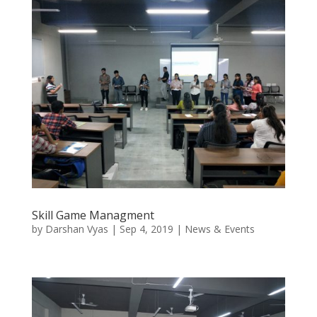
Skill Game Managment
by
Darshan Vyas
|
Sep 4, 2019
|
News & Events