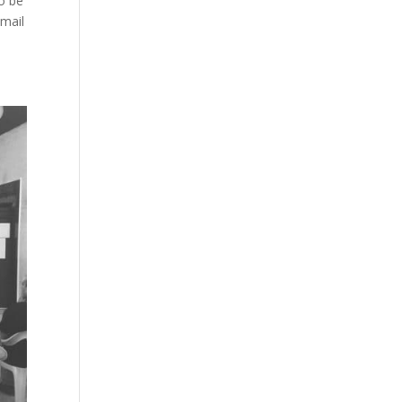
o be
Email