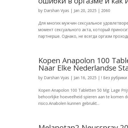
ошибки в оргазме и как 
by
Darshan Vyas
|
Jan 20, 2025
|
2060
Для многих мужчин сексуальное удовлетворе
момент сексуального акта, который приноси
партнерше. Однако, не всегда оргазм проходит
Kopen Anapolon 100 Tablet
Naar Elke Nederlandse St
by
Darshan Vyas
|
Jan 16, 2025
|
! Без рубрики
Kopen Anapolon 100 Tabletten 50 Mg: Lage Prijs
behoorlijke hoeveelheid spieren aan te komen doo
risico.Anabolen kunnen gebruikt...
Melanotan2 Neusspray 2