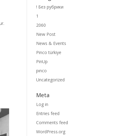
! Без рубрики
1
ur.
2060
New Post
News & Events
Pinco türkiye
PinUp
pınco
Uncategorized
Meta
Log in
Entries feed
Comments feed
WordPress.org