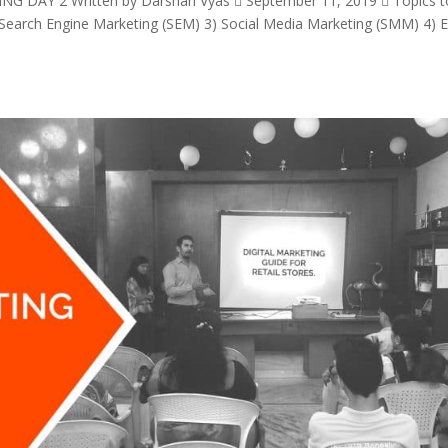
AY 2 Written by Darshan Vyas  September 11, 2019  Topics t
 Search Engine Marketing (SEM) 3) Social Media Marketing (SMM) 4) 