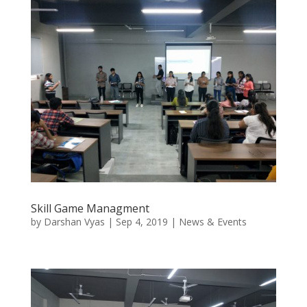
Skill Game Managment
by
Darshan Vyas
|
Sep 4, 2019
|
News & Events