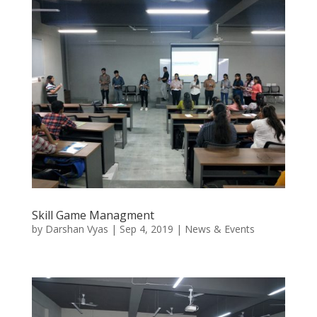
Skill Game Managment
by
Darshan Vyas
|
Sep 4, 2019
|
News & Events