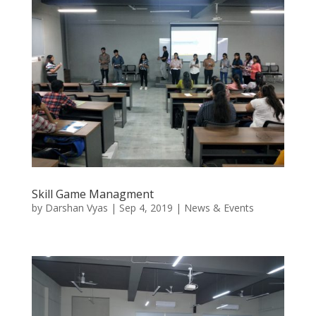
Skill Game Managment
by
Darshan Vyas
|
Sep 4, 2019
|
News & Events