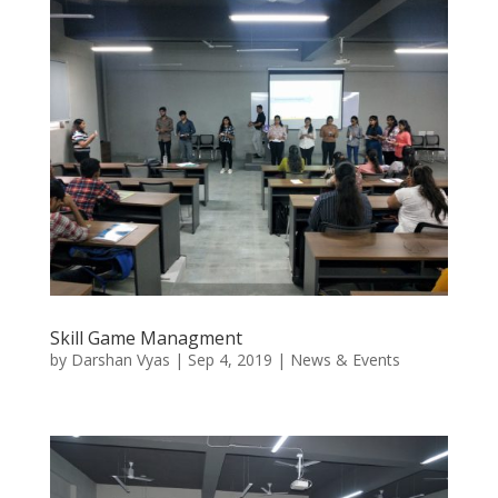
Skill Game Managment
by
Darshan Vyas
|
Sep 4, 2019
|
News & Events