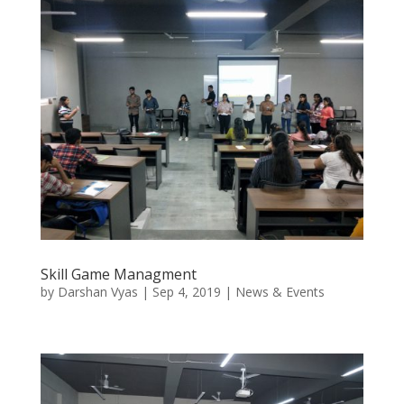
Skill Game Managment
by
Darshan Vyas
|
Sep 4, 2019
|
News & Events