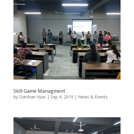
Skill Game Managment
by
Darshan Vyas
|
Sep 4, 2019
|
News & Events