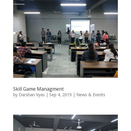
Skill Game Managment
by
Darshan Vyas
|
Sep 4, 2019
|
News & Events