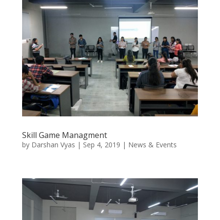
Skill Game Managment
by
Darshan Vyas
|
Sep 4, 2019
|
News & Events