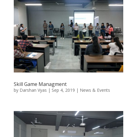
Skill Game Managment
by
Darshan Vyas
|
Sep 4, 2019
|
News & Events