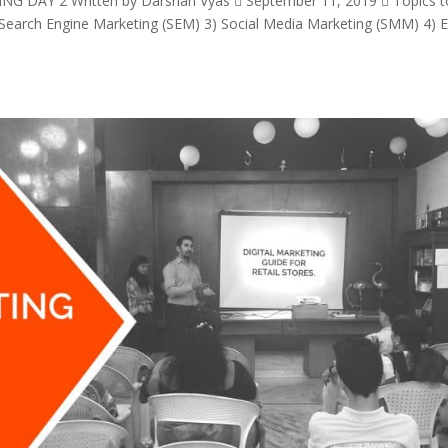
AY 2 Written by Darshan Vyas  September 11, 2019  Topics t
 Search Engine Marketing (SEM) 3) Social Media Marketing (SMM) 4) 