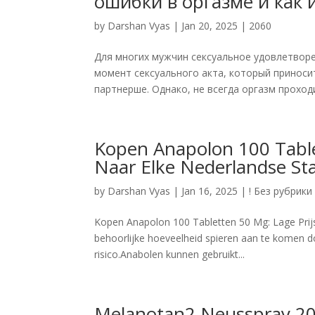
ошибки в оргазме и как 
by
Darshan Vyas
|
Jan 20, 2025
|
2060
Для многих мужчин сексуальное удовлетворе
момент сексуального акта, который приноси
партнерше. Однако, не всегда оргазм проходит
Kopen Anapolon 100 Tablet
Naar Elke Nederlandse St
by
Darshan Vyas
|
Jan 16, 2025
|
! Без рубрики
Kopen Anapolon 100 Tabletten 50 Mg: Lage Prijs
behoorlijke hoeveelheid spieren aan te komen doo
risico.Anabolen kunnen gebruikt...
Melanotan2 Neusspray 2