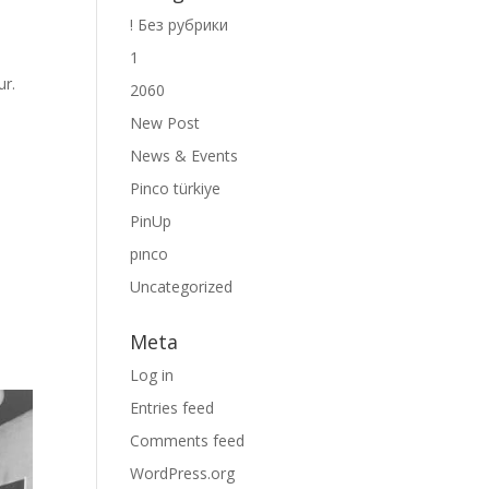
! Без рубрики
1
ur.
2060
New Post
News & Events
Pinco türkiye
PinUp
pınco
Uncategorized
Meta
Log in
Entries feed
Comments feed
WordPress.org