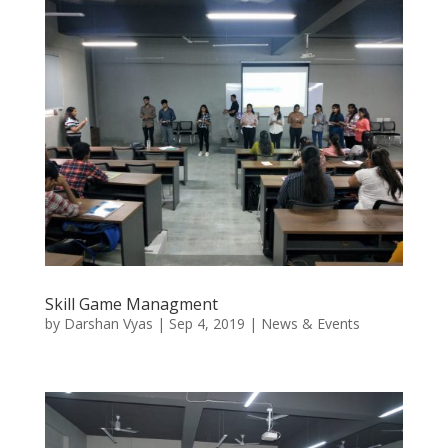
Skill Game Managment
by
Darshan Vyas
|
Sep 4, 2019
|
News & Events