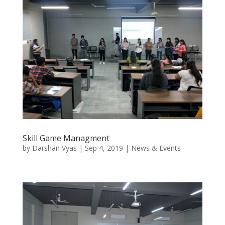
Skill Game Managment
by
Darshan Vyas
|
Sep 4, 2019
|
News & Events