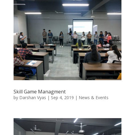
Skill Game Managment
by
Darshan Vyas
|
Sep 4, 2019
|
News & Events