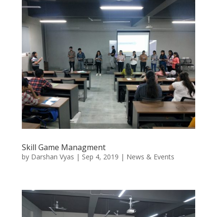
Skill Game Managment
by
Darshan Vyas
|
Sep 4, 2019
|
News & Events