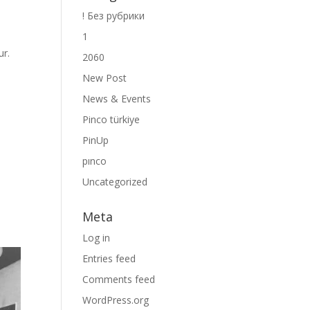
! Без рубрики
1
ur.
2060
New Post
News & Events
Pinco türkiye
PinUp
pınco
Uncategorized
Meta
Log in
Entries feed
Comments feed
WordPress.org