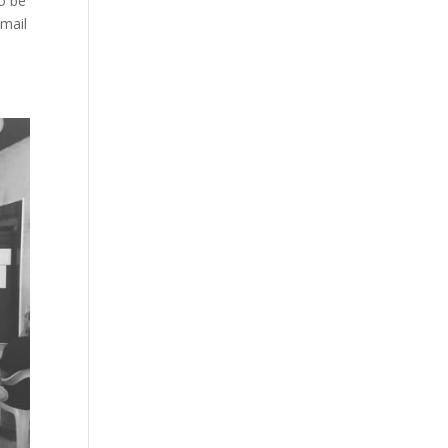
o be
Email