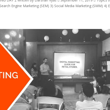
AY 2 Written by Darshan Vyas  September 11, 2019  Topics t
 Search Engine Marketing (SEM) 3) Social Media Marketing (SMM) 4) 