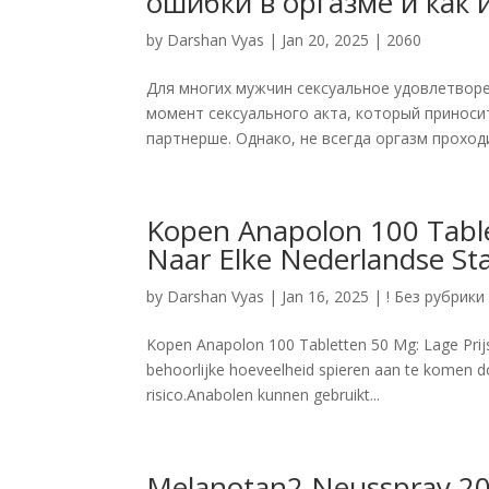
ошибки в оргазме и как 
by
Darshan Vyas
|
Jan 20, 2025
|
2060
Для многих мужчин сексуальное удовлетворе
момент сексуального акта, который приноси
партнерше. Однако, не всегда оргазм проходит
Kopen Anapolon 100 Tablet
Naar Elke Nederlandse St
by
Darshan Vyas
|
Jan 16, 2025
|
! Без рубрики
Kopen Anapolon 100 Tabletten 50 Mg: Lage Prijs
behoorlijke hoeveelheid spieren aan te komen doo
risico.Anabolen kunnen gebruikt...
Melanotan2 Neusspray 2