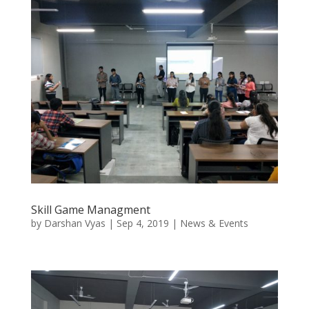
Skill Game Managment
by
Darshan Vyas
|
Sep 4, 2019
|
News & Events