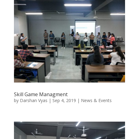
Skill Game Managment
by
Darshan Vyas
|
Sep 4, 2019
|
News & Events