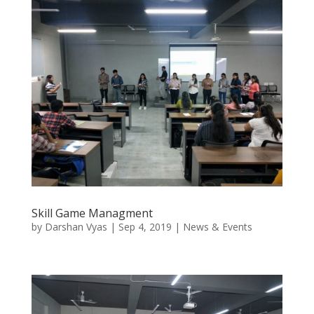
Skill Game Managment
by
Darshan Vyas
|
Sep 4, 2019
|
News & Events