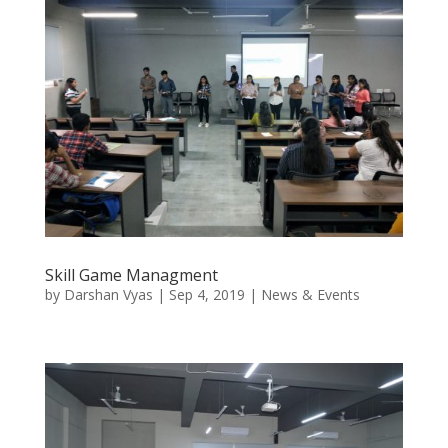
Skill Game Managment
by
Darshan Vyas
|
Sep 4, 2019
|
News & Events